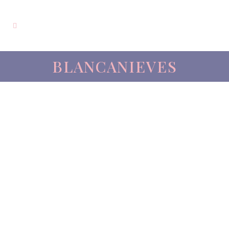
BLANCANIEVES
Animaciones
infantiles con
Blancanieves en
Barcelona y
alrededores