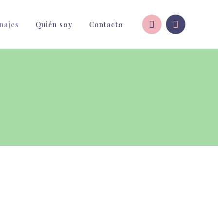
najes
Quién soy
Contacto
elona y alrededores