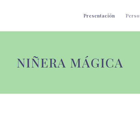
Presentación
Perso
NIÑERA MÁGICA
iles con la Niñera Mágica en Barc