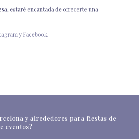
esa
, estaré encantada de ofrecerte una
stagram
y
Facebook
.
celona y alrededores para fiestas de
de eventos?